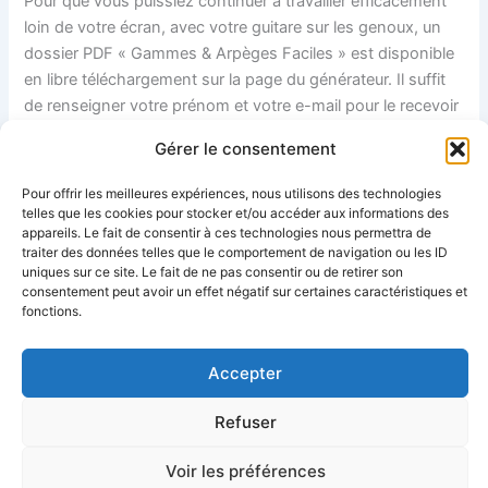
Pour que vous puissiez continuer à travailler efficacement
loin de votre écran, avec votre guitare sur les genoux, un
dossier PDF « Gammes & Arpèges Faciles » est disponible
en libre téléchargement sur la page du générateur. Il suffit
de renseigner votre prénom et votre e-mail pour le recevoir
instantanément et commencer à structurer vos sessions
Gérer le consentement
d’improvisation.
Pour offrir les meilleures expériences, nous utilisons des technologies
F
Pi
M
R
X
W
S
E
T
P
telles que les cookies pour stocker et/ou accéder aux informations des
appareils. Le fait de consentir à ces technologies nous permettra de
a
nt
a
e
h
n
m
w
a
traiter des données telles que le comportement de navigation ou les ID
c
er
st
d
at
a
ai
itt
t
uniques sur ce site. Le fait de ne pas consentir ou de retirer son
consentement peut avoir un effet négatif sur certaines caractéristiques et
PRÉCÉDENT
SUIVANT
e
e
o
di
s
p
l
er
g
fonctions.
b
st
d
t
A
c
e
Accepter
o
o
p
h
Copyright © 2026 Soochrys | Le Podcast Musique Relaxante et
o
n
p
at
Refuser
Méditation |
k
Apprendre la guitare
Voir les préférences