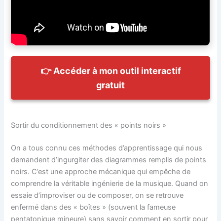
👉 Accéder à mon outil interactif
gratuit
Sortir du conditionnement des « points noirs »
On a tous connu ces méthodes d’apprentissage qui nous
demandent d’ingurgiter des diagrammes remplis de points
noirs. C’est une approche mécanique qui empêche de
comprendre la véritable ingénierie de la musique. Quand on
essaie d’improviser ou de composer, on se retrouve
enfermé dans des « boîtes » (souvent la fameuse
pentatonique mineure) sans savoir comment en sortir pour