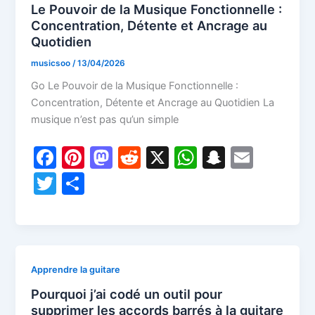
o
n
p
at
Le Pouvoir de la Musique Fonctionnelle :
k
Concentration, Détente et Ancrage au
Quotidien
musicsoo
/
13/04/2026
Go Le Pouvoir de la Musique Fonctionnelle :
Concentration, Détente et Ancrage au Quotidien La
musique n’est pas qu’un simple
F
Pi
M
R
X
W
S
E
a
nt
a
e
h
n
m
T
P
c
er
st
d
at
a
ai
w
ar
e
e
o
di
s
p
l
itt
ta
b
st
d
t
A
c
er
g
o
o
p
h
er
Apprendre la guitare
o
n
p
at
Pourquoi j’ai codé un outil pour
k
supprimer les accords barrés à la guitare