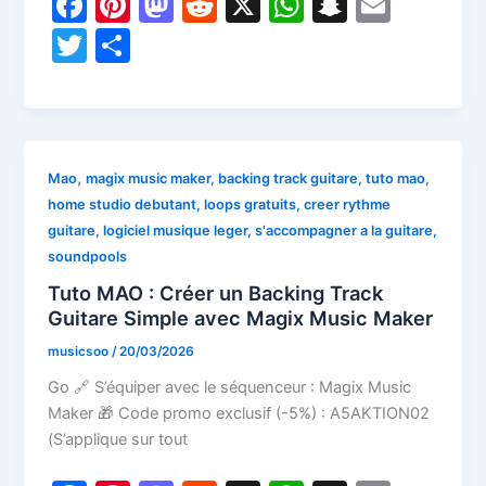
F
Pi
M
R
X
W
S
E
a
nt
a
e
h
n
m
T
P
c
er
st
d
at
a
ai
w
ar
e
e
o
di
s
p
l
itt
ta
b
st
d
t
A
c
er
g
o
o
p
h
er
,
Mao
magix music maker, backing track guitare, tuto mao,
o
n
p
at
home studio debutant, loops gratuits, creer rythme
guitare, logiciel musique leger, s'accompagner a la guitare,
k
soundpools
Tuto MAO : Créer un Backing Track
Guitare Simple avec Magix Music Maker
musicsoo
/
20/03/2026
Go 🔗 S’équiper avec le séquenceur : Magix Music
Maker 🎁 Code promo exclusif (-5%) : A5AKTION02
(S’applique sur tout