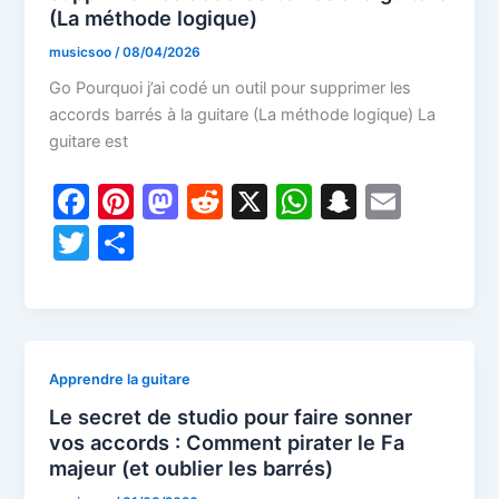
(La méthode logique)
musicsoo
/
08/04/2026
Go Pourquoi j’ai codé un outil pour supprimer les
accords barrés à la guitare (La méthode logique) La
guitare est
F
Pi
M
R
X
W
S
E
a
nt
a
e
h
n
m
T
P
c
er
st
d
at
a
ai
w
ar
e
e
o
di
s
p
l
itt
ta
b
st
d
t
A
c
er
g
o
o
p
h
er
Apprendre la guitare
o
n
p
at
Le secret de studio pour faire sonner
k
vos accords : Comment pirater le Fa
majeur (et oublier les barrés)