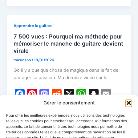
e
e
o
di
s
p
l
itt
ta
b
st
d
t
A
c
er
g
o
o
p
h
er
Apprendre la guitare
o
n
p
at
7 500 vues : Pourquoi ma méthode pour
k
mémoriser le manche de guitare devient
virale
musicsoo
/
19/01/2026
Go Il y a quelque chose de magique dans le fait de
partager sa passion. Ma dernière vidéo sur le
F
Pi
M
R
X
W
S
E
a
nt
a
e
h
n
m
T
P
Gérer le consentement
c
er
st
d
at
a
ai
w
ar
Pour offrir les meilleures expériences, nous utilisons des technologies
e
e
o
di
s
p
l
telles que les cookies pour stocker et/ou accéder aux informations des
itt
ta
appareils. Le fait de consentir à ces technologies nous permettra de
b
st
d
t
A
c
er
g
traiter des données telles que le comportement de navigation ou les ID
uniques sur ce site. Le fait de ne pas consentir ou de retirer son