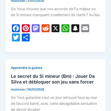
musicsoo
/
31/03/2026
Go Vous trouvez que vos accords de Fa majeur ou
de Si mineur manquent cruellement de clarté ? Au lieu
F
Pi
M
R
X
W
S
E
a
nt
a
e
h
n
m
T
P
c
er
st
d
at
a
ai
w
ar
e
e
o
di
s
p
l
itt
ta
b
st
d
t
A
c
er
g
o
o
p
h
er
Apprendre la guitare
o
n
p
at
Le secret du Si mineur (Bm) : Jouer Da
k
Silva et débloquer son jeu sans forcer
musicsoo
/
26/03/2026
Go Tout guitariste s’est un jour retrouvé face au mur
de l’accord barré, avec cette désagréable sensation
de devoir écraser