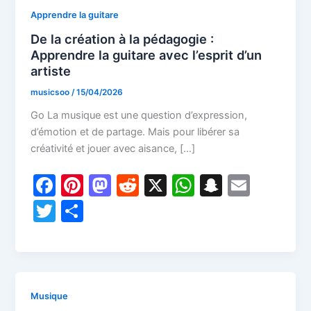
Apprendre la guitare
De la création à la pédagogie :
Apprendre la guitare avec l’esprit d’un
artiste
musicsoo
/
15/04/2026
Go La musique est une question d’expression,
d’émotion et de partage. Mais pour libérer sa
créativité et jouer avec aisance, […]
F
Pi
M
R
X
W
S
E
a
nt
a
e
h
n
m
T
P
c
er
st
d
at
a
ai
w
ar
e
e
o
di
s
p
l
itt
ta
b
st
d
t
A
c
er
g
o
o
p
h
er
Musique