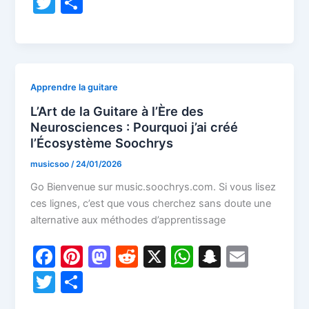
T
P
c
er
st
d
at
a
ai
w
ar
e
e
o
di
s
p
l
itt
ta
b
st
d
t
A
c
er
g
o
o
p
h
er
Apprendre la guitare
o
n
p
at
L’Art de la Guitare à l’Ère des
k
Neurosciences : Pourquoi j’ai créé
l’Écosystème Soochrys
musicsoo
/
24/01/2026
Go Bienvenue sur music.soochrys.com. Si vous lisez
ces lignes, c’est que vous cherchez sans doute une
alternative aux méthodes d’apprentissage
F
Pi
M
R
X
W
S
E
a
nt
a
e
h
n
m
T
P
c
er
st
d
at
a
ai
w
ar