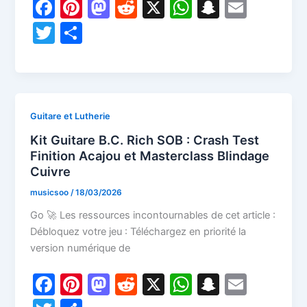
F
Pi
M
R
X
W
S
E
a
nt
a
e
h
n
m
T
P
c
er
st
d
at
a
ai
w
ar
e
e
o
di
s
p
l
itt
ta
b
st
d
t
A
c
er
g
o
o
p
h
er
Guitare et Lutherie
o
n
p
at
Kit Guitare B.C. Rich SOB : Crash Test
k
Finition Acajou et Masterclass Blindage
Cuivre
musicsoo
/
18/03/2026
Go 🚀 Les ressources incontournables de cet article :
Débloquez votre jeu : Téléchargez en priorité la
version numérique de
F
Pi
M
R
X
W
S
E
a
nt
a
e
h
n
m