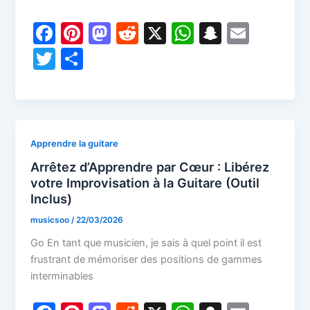
F
Pi
M
R
X
W
S
E
a
nt
a
e
h
n
m
T
P
c
er
st
d
at
a
ai
w
ar
e
e
o
di
s
p
l
itt
ta
b
st
d
t
A
c
er
g
o
o
p
h
er
Apprendre la guitare
o
n
p
at
Arrêtez d’Apprendre par Cœur : Libérez
k
votre Improvisation à la Guitare (Outil
Inclus)
musicsoo
/
22/03/2026
Go En tant que musicien, je sais à quel point il est
frustrant de mémoriser des positions de gammes
interminables