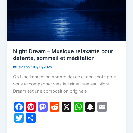
Night Dream – Musique relaxante pour
détente, sommeil et méditation
musicsoo
/
02/12/2025
Go Une immersion sonore douce et apaisante pour
vous accompagner vers le calme intérieur. Night
Dream est une composition originale
F
Pi
M
R
X
W
S
E
a
nt
a
e
h
n
m
T
P
c
er
st
d
at
a
ai
w
ar