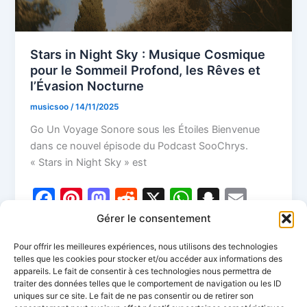
Stars in Night Sky : Musique Cosmique
pour le Sommeil Profond, les Rêves et
l’Évasion Nocturne
musicsoo
/
14/11/2025
Go Un Voyage Sonore sous les Étoiles Bienvenue
dans ce nouvel épisode du Podcast SooChrys.
« Stars in Night Sky » est
F
Pi
M
R
X
W
S
E
a
nt
a
e
h
n
m
T
P
Gérer le consentement
c
er
st
d
at
a
ai
w
ar
Pour offrir les meilleures expériences, nous utilisons des technologies
e
e
o
di
s
p
l
telles que les cookies pour stocker et/ou accéder aux informations des
itt
ta
appareils. Le fait de consentir à ces technologies nous permettra de
b
st
d
t
A
c
er
g
traiter des données telles que le comportement de navigation ou les ID
uniques sur ce site. Le fait de ne pas consentir ou de retirer son