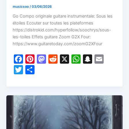
musicsoo
/
03/06/2026
Go Compo originale guitare instrumentale: Sous les
étoiles Ecouter sur toutes les plateformes
https://distrokid.com/hyperfollow/soochrys/sous-
les-toiles Effets guitare Zoom G2X Four:
https://www.guitaretoday.com/zoomG2XFour
F
Pi
M
R
X
W
S
E
a
nt
a
e
h
n
m
T
P
c
er
st
d
at
a
ai
w
ar
e
e
o
di
s
p
l
itt
ta
b
st
d
t
A
c
er
g
o
o
p
h
er
o
n
p
at
k